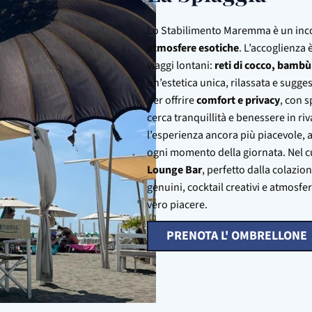
Lo Stabilimento Maremma è un inco
atmosfere esotiche
. L’accoglienza 
viaggi lontani:
reti di cocco, bambù
un’estetica unica, rilassata e sugge
per offrire
comfort e privacy
, con s
cerca tranquillità e benessere in ri
l’esperienza ancora più piacevole,
ogni momento della giornata. Nel cu
Lounge Bar
, perfetto dalla colazi
genuini, cocktail creativi e atmosfe
vero piacere.
PRENOTA L' OMBRELLONE